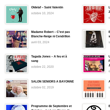
Oldelaf – Saint Valentin
L
octobre 10, 2024
o
Madame Robert – C’est pas
B
Blanche-Neige ni Cendrillon
avril 03, 2024
Tagada Jones – A feu et à
sang
octobre 22, 2020
o
SALON SENIORS A BAYONNE
octobre 02, 2019
Programme de Septembre et
B