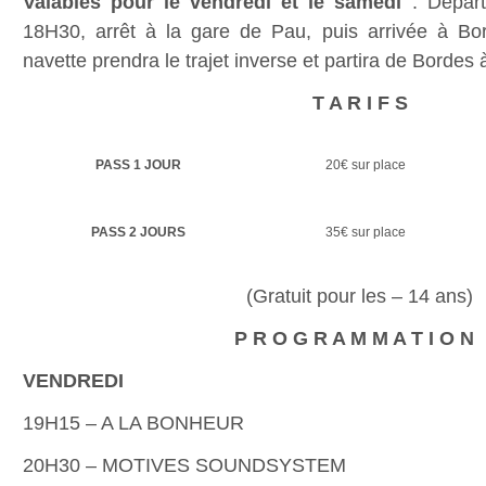
Valables pour le vendredi et le samedi
: Départ
18H30, arrêt à la gare de Pau, puis arrivée à Bor
navette prendra le trajet inverse et partira de Bordes
T A R I F S
PASS 1 JOUR
20€ sur place
PASS 2 JOURS
35€ sur place
(Gratuit pour les – 14 ans)
P R O G R A M M A T I O N
VENDREDI
19H15 – A LA BONHEUR
20H30 – MOTIVES SOUNDSYSTEM