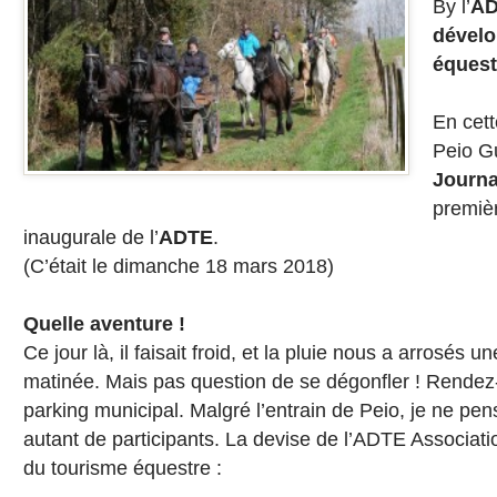
By l’
AD
dévelo
équest
En cett
Peio Gu
Journ
premiè
inaugurale de l’
ADTE
.
(C’était le dimanche 18 mars 2018)
Quelle aventure !
Ce jour là, il faisait froid, et la pluie nous a arrosés 
matinée. Mais pas question de se dégonfler ! Rendez
parking municipal. Malgré l’entrain de Peio, je ne pens
autant de participants. La devise de l’
ADTE Associati
du tourisme équestre
: