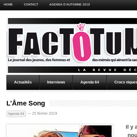
HOME
CONTACT
AGENDA D’AUTOMNE 2019
Actualités
Interviews
Agenda 64
Crocs niques
L’Âme Song
— 25 février 2019
Agenda 64
Il y
nou