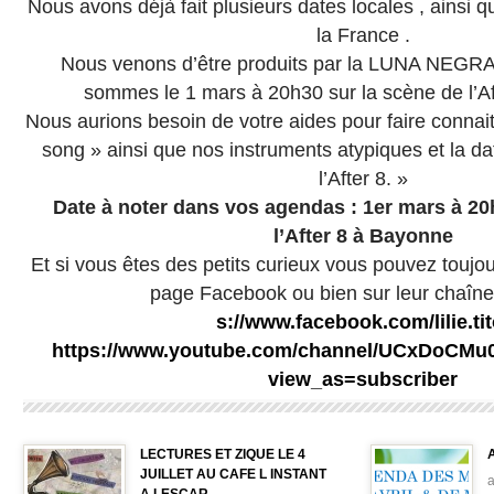
Nous avons déjà fait plusieurs dates locales , ainsi
la France .
Nous venons d’être produits par la LUNA NEGRA
sommes le 1 mars à 20h30 sur la scène de l’A
Nous aurions besoin de votre aides pour faire connai
song » ainsi que nos instruments atypiques et la d
l’After 8. »
Date à noter dans vos agendas : 1er mars à 20
l’After 8 à Bayonne
Et si vous êtes des petits curieux vous pouvez toujou
page Facebook ou bien sur leur chaîne
s://www.facebook.com/lilie.tit
https://www.youtube.com/channel/UCxDoCMu
view_as=subscriber
LECTURES ET ZIQUE LE 4
A
JUILLET AU CAFE L INSTANT
a