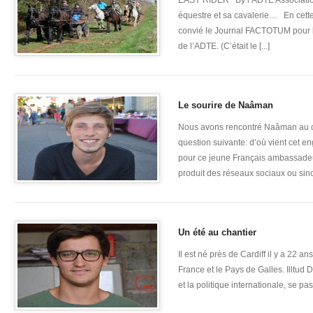
EASY RIDER By l’ADTE Associatio
équestre et sa cavalerie… En cette 
convié le Journal FACTOTUM pour 
de l’ADTE. (C’était le [...]
Le sourire de Naâman
Nous avons rencontré Naâman au c
question suivante: d’où vient cet 
pour ce jeune Français ambassadeu
produit des réseaux sociaux ou sincér
Un été au chantier
Il est né près de Cardiff il y a 22 a
France et le Pays de Galles. Illtud 
et la politique internationale, se pas