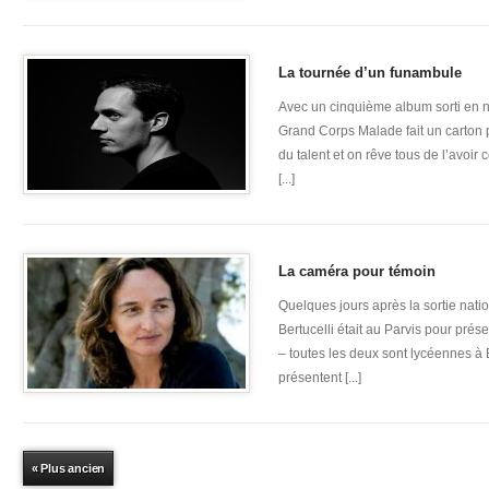
La tournée d’un funambule
Avec un cinquième album sorti en 
Grand Corps Malade fait un carton 
du talent et on rêve tous de l’avoir
[...]
La caméra pour témoin
Quelques jours après la sortie nati
Bertucelli était au Parvis pour prés
– toutes les deux sont lycéennes à 
présentent [...]
« Plus ancien