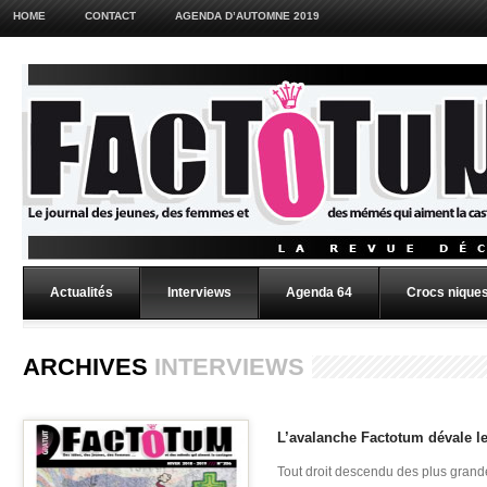
HOME
CONTACT
AGENDA D’AUTOMNE 2019
Actualités
Interviews
Agenda 64
Crocs niques
ARCHIVES
INTERVIEWS
L’avalanche Factotum dévale 
Tout droit descendu des plus gran