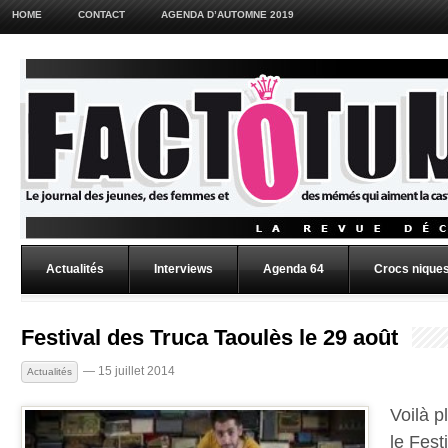
HOME
CONTACT
AGENDA D’AUTOMNE 2019
Actualités
Interviews
Agenda 64
Crocs niques
Festival des Truca Taoulès le 29 août
— 15 juillet 2014
Actualités
Voilà p
le Fest