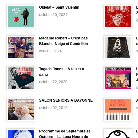
Oldelaf – Saint Valentin
L
octobre 10, 2024
o
Madame Robert – C’est pas
B
Blanche-Neige ni Cendrillon
avril 03, 2024
Tagada Jones – A feu et à
sang
octobre 22, 2020
o
SALON SENIORS A BAYONNE
octobre 02, 2019
Programme de Septembre et
B
Octobre – La Luna Negra de