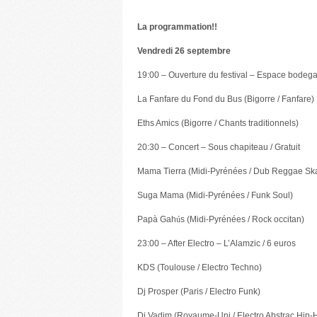
La programmation!!
Vendredi 26 septembre
19:00 – Ouverture du festival – Espace bodega 
La Fanfare du Fond du Bus (Bigorre / Fanfare)
Eths Amics (Bigorre / Chants traditionnels)
20:30 – Concert – Sous chapiteau / Gratuit
Mama Tierra (Midi-Pyrénées / Dub Reggae Sk
Suga Mama (Midi-Pyrénées / Funk Soul)
Papà Gah
ú
s (Midi-Pyrénées / Rock occitan)
23:00 – After Electro – L’Alamzic / 6 euros
KDS (Toulouse / Electro Techno)
Dj Prosper (Paris / Electro Funk)
Dj Vadim (Royaume-Uni / Electro Abstrac Hip-