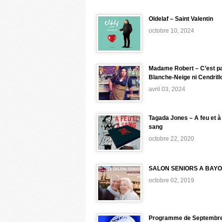
Oldelaf – Saint Valentin
octobre 10, 2024
Madame Robert – C’est p
Blanche-Neige ni Cendrill
avril 03, 2024
Tagada Jones – A feu et à
sang
octobre 22, 2020
SALON SENIORS A BAY
octobre 02, 2019
Programme de Septembre