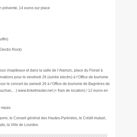
n prévente, 14 euros sur place
ffin)
Electro Rock)
ous chapiteaux et dans la salle de l’Alamzic, place du Foirail à
tions pour le vendredi 26 (soirée electro) à l’Office de tourisme
our le concert du samedi 26 à l’Office de tourisme de Bagnères de
Auchan,…) www.ticketmaster.net (+ frais de location) / 12 euros en
 repas.
gorre, le Conseil général des Hautes-Pyrénées, le Crédit mutuel,
s, la Ville de Lourdes.