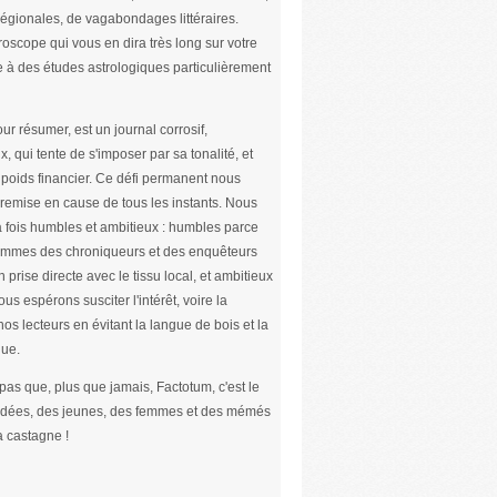
s régionales, de vagabondages littéraires.
roscope qui vous en dira très long sur votre
e à des études astrologiques particulièrement
ur résumer, est un journal corrosif,
x, qui tente de s'imposer par sa tonalité, et
poids financier. Ce défi permanent nous
remise en cause de tous les instants. Nous
 fois humbles et ambitieux : humbles parce
mmes des chroniqueurs et des enquêteurs
n prise directe avec le tissu local, et ambitieux
us espérons susciter l'intérêt, voire la
nos lecteurs en évitant la langue de bois et la
ue.
 pas que, plus que jamais, Factotum, c'est le
 idées, des jeunes, des femmes et des mémés
a castagne !