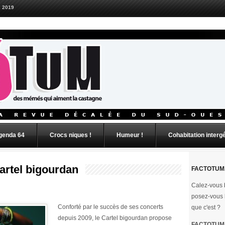
 2019
genda 64
Crocs niques !
Humeur !
Cohabitation interg
artel bigourdan
FACTOTUM,
Calez-vous b
posez-vous 
Conforté par le succès de ses concerts
que c'est ?
depuis 2009, le Cartel bigourdan propose
FACTOTUM e