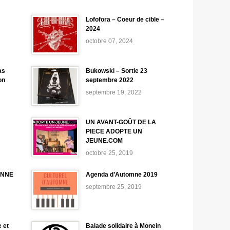
Lofofora – Coeur de cible –
2024
octobre 07, 2024
as
Bukowski – Sortie 23
on
septembre 2022
septembre 19, 2022
UN AVANT-GOÛT DE LA
PIECE ADOPTE UN
JEUNE.COM
octobre 25, 2019
ONNE
Agenda d’Automne 2019
septembre 25, 2019
 et
Balade solidaire à Monein