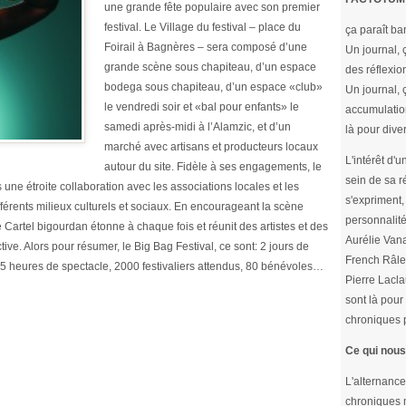
une grande fête populaire avec son premier
festival. Le Village du festival – place du
ça paraît ba
Foirail à Bagnères – sera composé d’une
Un journal, 
grande scène sous chapiteau, d’un espace
des réflexion
bodega sous chapiteau, d’un espace «club»
Un journal, 
le vendredi soir et «bal pour enfants» le
accumulatio
samedi après-midi à l’Alamzic, et d’un
là pour diver
marché avec artisans et producteurs locaux
L'intérêt d'
autour du site. Fidèle à ses engagements, le
sein de sa r
ne étroite collaboration avec les associations locales et les
s'expriment, 
ifférents milieux culturels et sociaux. En encourageant la scène
personnalité
e Cartel bigourdan étonne à chaque fois et réunit des artistes et des
Aurélie Vana
ive. Alors pour résumer, le Big Bag Festival, ce sont: 2 jours de
French Râle
, 25 heures de spectacle, 2000 festivaliers attendus, 80 bénévoles…
Pierre Lacla
sont là pour 
chroniques p
Ce qui nous
L'alternance
chroniques m