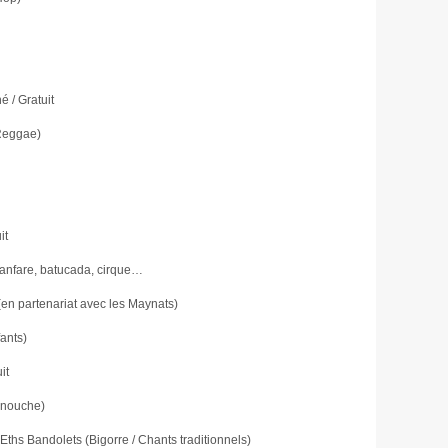
é / Gratuit
Reggae)
it
 fanfare, batucada, cirque…
(en partenariat avec les Maynats)
ants)
it
anouche)
Eths Bandolets (Bigorre / Chants traditionnels)