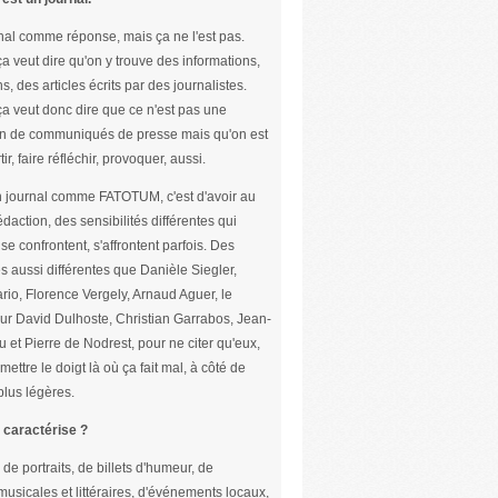
nal comme réponse, mais ça ne l'est pas.
ça veut dire qu'on y trouve des informations,
s, des articles écrits par des journalistes.
ça veut donc dire que ce n'est pas une
n de communiqués de presse mais qu'on est
tir, faire réfléchir, provoquer, aussi.
un journal comme FATOTUM, c'est d'avoir au
édaction, des sensibilités différentes qui
se confrontent, s'affrontent parfois. Des
s aussi différentes que Danièle Siegler,
rio, Florence Vergely, Arnaud Aguer, le
ur David Dulhoste, Christian Garrabos, Jean-
u et Pierre de Nodrest, pour ne citer qu'eux,
mettre le doigt là où ça fait mal, à côté de
lus légères.
 caractérise ?
 de portraits, de billets d'humeur, de
usicales et littéraires, d'événements locaux,