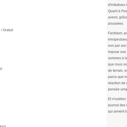
d'initiative
Quant à l'ho
avenir, grâc
poussées.
/ Gratuit
Factotum, po
irrespectueu
non par son 
impose une 
sommes à la
que nous so
a)
de terrain, e
parce que no
réaction de 
pensée uniq
Et n'oubliez
journal des
qui aiment l
Hop)