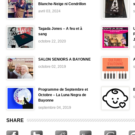
Blanche-Neige ni Cendrillon
avril 03, 2024
Tagada Jones – A feu et à
sang
octobre 22, 2020
o
SALON SENIORS A BAYONNE
octobre 02, 2019
Programme de Septembre et
B
Octobre – La Luna Negra de
Bayonne
septembre 04, 2019
SHARE