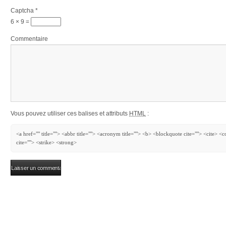
Captcha
*
6 × 9 =
Commentaire
Vous pouvez utiliser ces balises et attributs
HTML
:
<a href="" title=""> <abbr title=""> <acronym title=""> <b> <blockquote cite=""> <cite> 
cite=""> <strike> <strong>