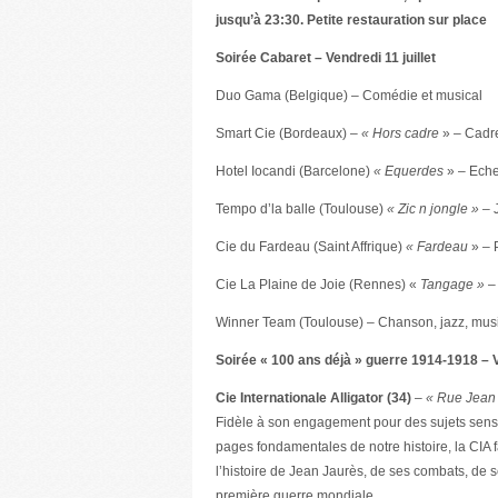
jusqu’à 23:30. Petite restauration sur place
Soirée Cabaret – Vendredi 11 juillet
Duo Gama (Belgique) – Comédie et musical
Smart Cie (Bordeaux) –
« Hors cadre
» – Cadr
Hotel Iocandi (Barcelone)
« Equerdes
» – Echel
Tempo d’la balle (Toulouse)
« Zic n jongle »
– 
Cie du Fardeau (Saint Affrique)
« Fardeau
» – 
Cie La Plaine de Joie (Rennes) «
Tangage »
–
Winner Team (Toulouse) – Chanson, jazz, musiq
Soirée « 100 ans déjà » guerre 1914-1918 – 
Cie Internationale Alligator (34)
–
« Rue Jean
Fidèle à son engagement pour des sujets sensib
pages fondamentales de notre histoire, la CIA fai
l’histoire de Jean Jaurès, de ses combats, de 
première guerre mondiale.