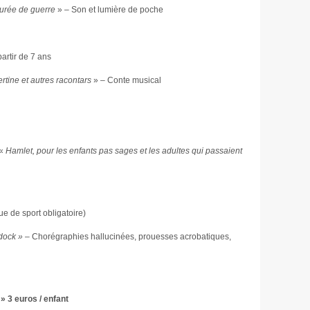
Purée de guerre
» – Son et lumière de poche
 partir de 7 ans
rtine et autres racontars
» – Conte musical
 «
Hamlet, pour les enfants pas sages et les adultes qui passaient
ue de sport obligatoire)
dock »
– Chorégraphies hallucinées, prouesses acrobatiques,
 » 3 euros / enfant