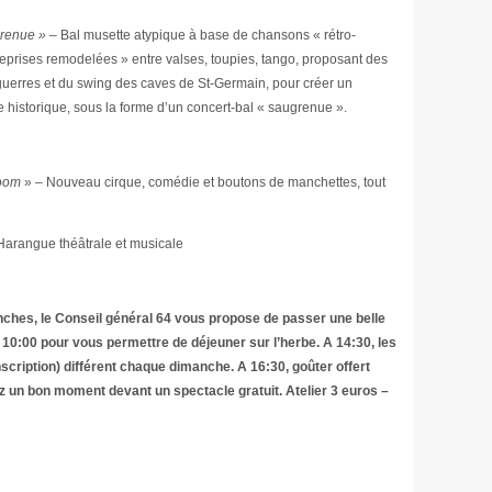
grenue »
– Bal musette atypique à base de chansons « rétro-
 reprises remodelées » entre valses, toupies, tango, proposant des
guerres et du swing des caves de St-Germain, pour créer un
 historique, sous la forme d’un concert-bal « saugrenue ».
room
» – Nouveau cirque, comédie et boutons de manchettes, tout
Harangue théâtrale et musicale
nches, le Conseil général 64 vous propose de passer une belle
 10:00 pour vous permettre de déjeuner sur l’herbe. A 14:30, les
inscription) différent chaque dimanche. A 16:30, goûter offert
gez un bon moment devant un spectacle gratuit. Atelier 3 euros –