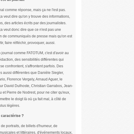
nal comme réponse, mais ça ne l'est pas.
ça veut dire qu'on y trouve des informations,
s, des articles écrits par des journalistes.
ça veut donc dire que ce n'est pas une
n de communiqués de presse mais qu'on est
tir, faire réfléchir, provoquer, aussi.
un journal comme FATOTUM, c'est d'avoir au
édaction, des sensibilités différentes qui
se confrontent, s'affrontent parfois. Des
s aussi différentes que Danièle Siegler,
rio, Florence Vergely, Arnaud Aguer, le
ur David Dulhoste, Christian Garrabos, Jean-
u et Pierre de Nodrest, pour ne citer qu'eux,
mettre le doigt là où ça fait mal, à côté de
lus légères.
 caractérise ?
 de portraits, de billets d'humeur, de
usicales et littéraires, d'événements locaux,