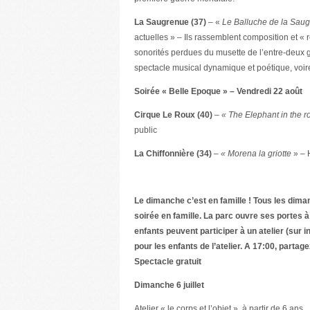
La Saugrenue (37)
– «
Le Balluche de la Sau
actuelles » – Ils rassemblent composition et «
sonorités perdues du musette de l’entre-deux 
spectacle musical dynamique et poétique, voire
Soirée « Belle Epoque » – Vendredi 22 août
Cirque Le Roux (40)
–
« The Elephant in the 
public
La Chiffonnière (34)
–
« Morena la griotte
» – 
Le dimanche c’est en famille ! Tous les dima
soirée en famille. La parc ouvre ses portes à
enfants peuvent participer à un atelier (sur 
pour les enfants de l’atelier. A 17:00, parta
Spectacle gratuit
Dimanche 6 juillet
Atelier « le corps et l’objet », à partir de 6 ans