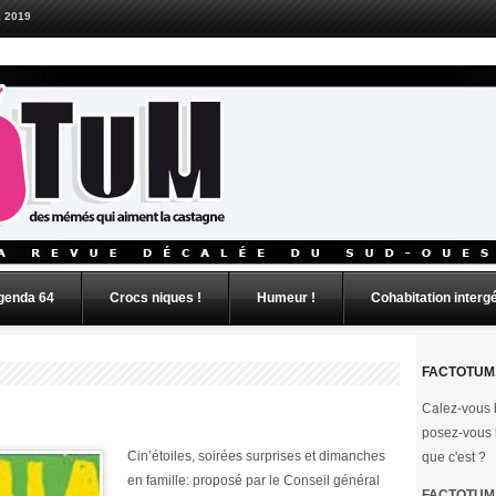
 2019
genda 64
Crocs niques !
Humeur !
Cohabitation interg
FACTOTUM,
Calez-vous b
posez-vous 
Cin’étoiles, soirées surprises et dimanches
que c'est ?
en famille: proposé par le Conseil général
FACTOTUM e