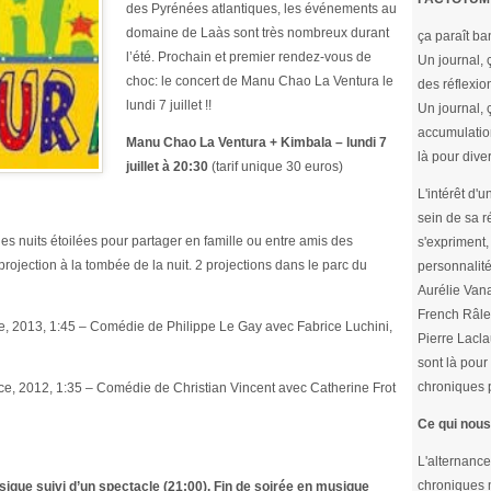
des Pyrénées atlantiques, les événements au
domaine de Laàs sont très nombreux durant
ça paraît ba
l’été. Prochain et premier rendez-vous de
Un journal, 
choc: le concert de Manu Chao La Ventura le
des réflexion
lundi 7 juillet !!
Un journal, 
accumulatio
Manu Chao La Ventura + Kimbala – lundi 7
là pour diver
juillet à 20:30
(tarif unique 30 euros)
L'intérêt d'
sein de sa r
des nuits étoilées pour partager en famille ou entre amis des
s'expriment, 
ojection à la tombée de la nuit. 2 projections dans le parc du
personnalité
Aurélie Vana
French Râle
nce, 2013, 1:45 – Comédie de Philippe Le Gay avec Fabrice Luchini,
Pierre Lacla
sont là pour 
chroniques p
e, 2012, 1:35 – Comédie de Christian Vincent avec Catherine Frot
Ce qui nous
L'alternance
chroniques m
sique suivi d’un spectacle (21:00). Fin de soirée en musique