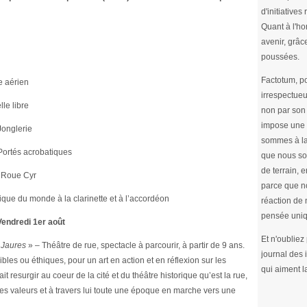
d'initiative
Quant à l'ho
avenir, grâc
poussées.
Factotum, po
e aérien
irrespectueu
le libre
non par son 
impose une 
Jonglerie
sommes à la
Portés acrobatiques
que nous so
de terrain, e
 Roue Cyr
parce que no
ue du monde à la clarinette et à l’accordéon
réaction de 
pensée uniq
Vendredi 1er août
Et n'oubliez
 Jaures
» – Théâtre de rue, spectacle à parcourir, à partir de 9 ans.
journal des
les ou éthiques, pour un art en action et en réflexion sur les
qui aiment l
t resurgir au coeur de la cité et du théâtre historique qu’est la rue,
ses valeurs et à travers lui toute une époque en marche vers une