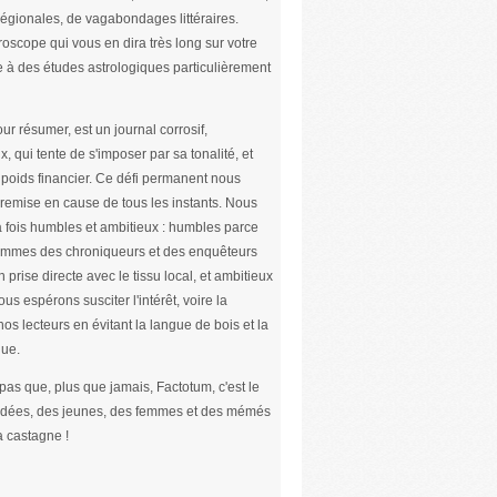
s régionales, de vagabondages littéraires.
roscope qui vous en dira très long sur votre
e à des études astrologiques particulièrement
ur résumer, est un journal corrosif,
x, qui tente de s'imposer par sa tonalité, et
poids financier. Ce défi permanent nous
remise en cause de tous les instants. Nous
 fois humbles et ambitieux : humbles parce
mmes des chroniqueurs et des enquêteurs
n prise directe avec le tissu local, et ambitieux
us espérons susciter l'intérêt, voire la
nos lecteurs en évitant la langue de bois et la
ue.
 pas que, plus que jamais, Factotum, c'est le
 idées, des jeunes, des femmes et des mémés
a castagne !