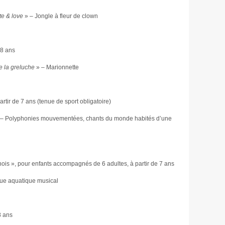
te & love
» – Jongle à fleur de clown
 8 ans
e la greluche
» – Marionnette
tir de 7 ans (tenue de sport obligatoire)
– Polyphonies mouvementées, chants du monde habités d’une
inois », pour enfants accompagnés de 6 adultes, à partir de 7 ans
ue aquatique musical
8 ans