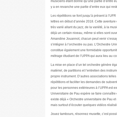
musiciens étant donné qu’une partie d’entre eux 
y a en revanche une partie d’entre eux qui rest
Les répétitions se font jusqu’à présent à l’UF
lettres en début d’année 2018. Cette aventure 
très varié allant du jazz, de la variété, à la m
déjà un certain niveau, même si elles sont ouv
Amandine Jouannot, chacun peut venir s’essayer 
s’intégrer à l’orchestre ou pas. L’Orchestre Uni
constitue également une formidable opportunit
métrage étudiant de l’UPPA qui aura lieu au cou
La mise en place d’un tel orchestre génère ég
matériel, de partitions et l’entretien des in
propre instrument. D’autres associations telle
répétitions et faciliter les demandes de subven
pour les personnes extérieures à l’UPPA est ex
Universitaire de Pau espère se faire connaître
existe déjà « Orchestre universitaire de Pau et 
mais surtout d’écouter quelques vidéos réalisé
Jouez tambours, résonnez musette, c’est possib