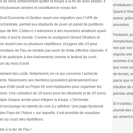
se verra certainement quitter la troupe à la fin de leurs études. Il
d'initiative
ent plusieurs années et constituent le noyau dur.
Quant à l'ho
R Droit Economie et Gestion avant une migration vers l’UFR de
avenir, grâc
orchestrale, permet aux étudiants de jouer un panel de partitions
poussées.
usique de film. Celles-ci s’adressent à des musiciens amateurs ayant
Factotum, po
ertes à tout le monde. Comme le soulignent Gérard Dhalluin et
irrespectueu
durant une ou plusieurs répétitions, et jugera vite s’il peut
non par son 
versitaire de Pau ne semble pas avoir de limite effective imposée. Il
impose une 
é de participer à des événements comme le festival du court
sommes à la
rs du mois d’avril.
que nous so
alement des coûts. Notamment, en ce qui concerne l’achat de
de terrain, e
struments. Néanmoins ses membres possèdent généralement leur
parce que no
s que
Enfin jeudi
ou
Projet 64
sont impliquées pour organiser les
réaction de 
tions. Une cotisation de 10 euros pour les étudiants et de 20 euros
pensée uniq
igée chaque année pour intégrer la troupe. L’Orchestre
Et n'oubliez
 et encourage les talents du coin à y adhérer. Une page facebook
journal des
des Pays de l’Adour » sur laquelle, il est possible de visualiser
qui aiment l
es au cours des répétitions.
le à la fac de Pau !