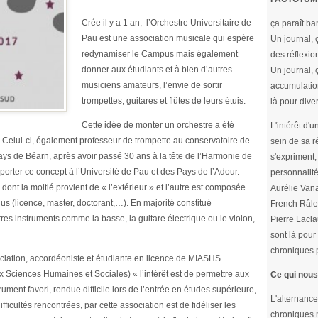
Crée il y a 1 an, l’Orchestre Universitaire de
ça paraît ba
Pau est une association musicale qui espère
Un journal, 
redynamiser le Campus mais également
des réflexion
donner aux étudiants et à bien d’autres
Un journal, 
musiciens amateurs, l’envie de sortir
accumulatio
trompettes, guitares et flûtes de leurs étuis.
là pour diver
Cette idée de monter un orchestre a été
L'intérêt d'
. Celui-ci, également professeur de trompette au conservatoire de
sein de sa r
ys de Béarn, après avoir passé 30 ans à la tête de l’Harmonie de
s'expriment, 
xporter ce concept à l’Université de Pau et des Pays de l’Adour.
personnalité
dont la moitié provient de « l’extérieur » et l’autre est composée
Aurélie Vana
us (licence, master, doctorant,…). En majorité constitué
French Râle
res instruments comme la basse, la guitare électrique ou le violon,
Pierre Lacla
sont là pour 
chroniques p
ciation, accordéoniste et étudiante en licence de MIASHS
 Sciences Humaines et Sociales) « l’intérêt est de permettre aux
Ce qui nous
rument favori, rendue difficile lors de l’entrée en études supérieure,
L'alternance
cultés rencontrées, par cette association est de fidéliser les
chroniques m