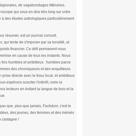
s régionales, de vagabondages littéraires.
roscope qui vous en dira très long sur votre
e à des études astrologiques particulièrement
ur résumer, est un journal corrosif,
x, qui tente de s'imposer par sa tonalité, et
poids financier. Ce défi permanent nous
remise en cause de tous les instants. Nous
 fois humbles et ambitieux : humbles parce
mmes des chroniqueurs et des enquêteurs
n prise directe avec le tissu local, et ambitieux
us espérons susciter l'intérêt, voire la
nos lecteurs en évitant la langue de bois et la
ue.
 pas que, plus que jamais, Factotum, c'est le
 idées, des jeunes, des femmes et des mémés
a castagne !