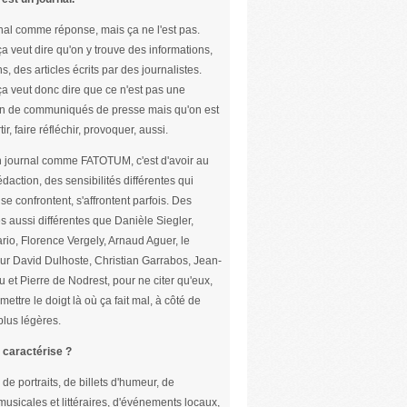
nal comme réponse, mais ça ne l'est pas.
ça veut dire qu'on y trouve des informations,
s, des articles écrits par des journalistes.
ça veut donc dire que ce n'est pas une
n de communiqués de presse mais qu'on est
tir, faire réfléchir, provoquer, aussi.
un journal comme FATOTUM, c'est d'avoir au
édaction, des sensibilités différentes qui
se confrontent, s'affrontent parfois. Des
s aussi différentes que Danièle Siegler,
rio, Florence Vergely, Arnaud Aguer, le
ur David Dulhoste, Christian Garrabos, Jean-
u et Pierre de Nodrest, pour ne citer qu'eux,
mettre le doigt là où ça fait mal, à côté de
lus légères.
 caractérise ?
 de portraits, de billets d'humeur, de
usicales et littéraires, d'événements locaux,