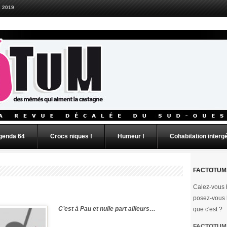
 2019
genda 64
Crocs niques !
Humeur !
Cohabitation interg
FACTOTUM,
Calez-vous b
posez-vous 
C
’
est
à
Pau et nulle part ailleurs
…
que c'est ?
FACTOTUM e