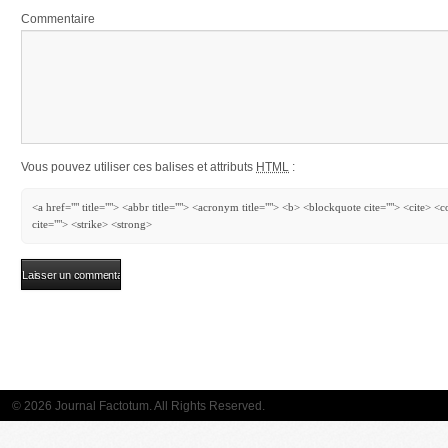
Commentaire
Vous pouvez utiliser ces balises et attributs
HTML
:
<a href="" title=""> <abbr title=""> <acronym title=""> <b> <blockquote cite=""> <cite> 
cite=""> <strike> <strong>
© 2026 Journal Factotum. All Rights Reserved.