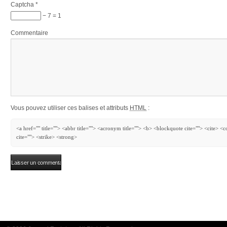
Captcha
*
− 7 = 1
Commentaire
Vous pouvez utiliser ces balises et attributs
HTML
:
<a href="" title=""> <abbr title=""> <acronym title=""> <b> <blockquote cite=""> <cite> 
cite=""> <strike> <strong>