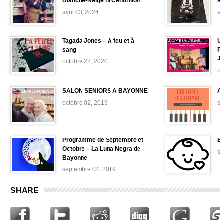
Blanche-Neige ni Cendrillon
avril 03, 2024
Tagada Jones – A feu et à
sang
octobre 22, 2020
o
SALON SENIORS A BAYONNE
octobre 02, 2019
Programme de Septembre et
B
Octobre – La Luna Negra de
Bayonne
septembre 04, 2019
SHARE