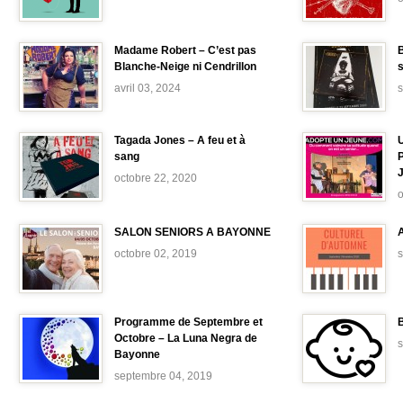
Madame Robert – C’est pas
B
Blanche-Neige ni Cendrillon
avril 03, 2024
Tagada Jones – A feu et à
sang
octobre 22, 2020
o
SALON SENIORS A BAYONNE
octobre 02, 2019
Programme de Septembre et
B
Octobre – La Luna Negra de
Bayonne
septembre 04, 2019