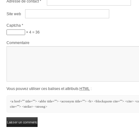
Adresse de contact
*
Site web
Captcha
*
× 4 = 36
Commentaire
Vous pouvez utiliser ces balises et attributs
HTML
:
<a href="" title=""> <abbr title=""> <acronym title=""> <b> <blockquote cite=""> <cite> 
cite=""> <strike> <strong>