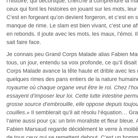
l’histoire, qui décortique, cherche à comprendre la 
ceux qui font les histoires en jouant sur les mots, leu
C’est en forgeant qu’on devient forgeron, et c’est en 
manque de rime. Le slam est bien vivant, c’est une af
en rebonds. Il joute avec les mots, les maux, l’émoi. I
sait faire face.
Je connais peu Grand Corps Malade alias Fabien Ma
tous, un jour, entendu sa voix profonde, ce qu’il disai
Corps Malade avance la tête haute et drible avec les
quelques rimes des pans entiers de la nature humain
royaume où chaque organe veut être le roi. Chez l’ho
essayent d’imposer leur loi. Cette lutte intestine perm
grosse source d’embrouille, elle oppose depuis toujour
couilles
.» Il semblerait qu’il ait résolu l’équation… 
l’aime aussi pour ça: un brin moraliste et fleur bleue. 
Fabien Marsaud regarde décidément le verre à moitié
de tous ceux qui se remettent debout. C’est un homme