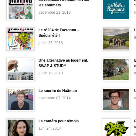
les sommets
décembre 21, 2018
Le n°204 de Factotum –
Spécial été !
j
juillet 23, 2018
Une alternative au logement,
E
SWAP & STUDY
c
juillet 19, 2018
m
Le sourire de Naâman
U
novembre 07, 2014
a
La caméra pour témoin
R
avril 24, 2014
m