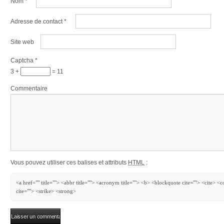
Nom
*
Adresse de contact
*
Site web
Captcha
*
3 +
= 11
Commentaire
Vous pouvez utiliser ces balises et attributs
HTML
:
<a href="" title=""> <abbr title=""> <acronym title=""> <b> <blockquote cite=""> <cite> 
cite=""> <strike> <strong>