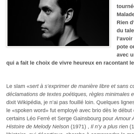
tourné
Malade 
Rien d
du tal
l’avoi
pote o
avec u
qui a fait le choix de vivre heureux en racontant l
Le slam «
sert à s’exprimer de manière libre et sans c
déclamations de textes
poétiques, règles minimales et
dixit Wikipédia, je n’ai pas fouillé loin. Quelques lign
le «spoken word» fut employé avec brio dès le début
certains Léo Ferré et Serge Gainsbourg pour
Amour A
Histoire de Melody
Nelson
(1971) ,
Il n’y a plus rien
(