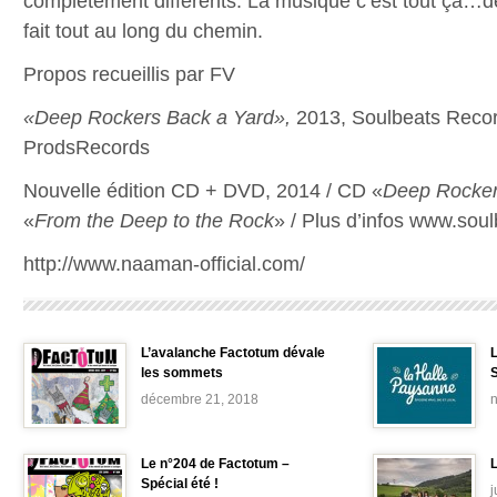
complètement différents. La musique c’est tout ça…d
fait tout au long du chemin.
Propos recueillis par FV
«Deep Rockers Back a Yard»,
2013, Soulbeats Recor
ProdsRecords
Nouvelle édition CD + DVD, 2014 / CD «
Deep Rocker
«
From the Deep to
the Rock
» / Plus d’infos www.soul
http://www.naaman-official.com/
L’avalanche Factotum dévale
les sommets
décembre 21, 2018
Le n°204 de Factotum –
Spécial été !
j