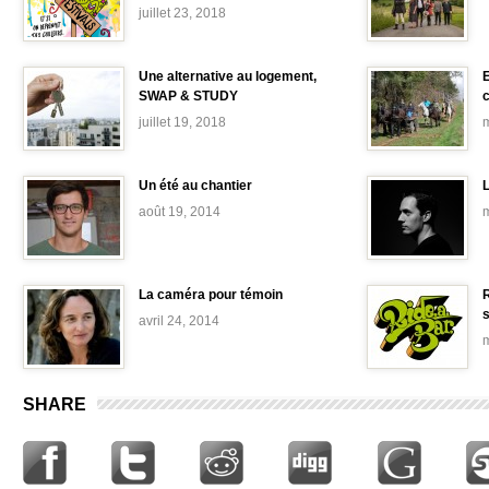
juillet 23, 2018
Une alternative au logement,
E
SWAP & STUDY
c
juillet 19, 2018
m
Un été au chantier
août 19, 2014
m
La caméra pour témoin
R
avril 24, 2014
m
SHARE