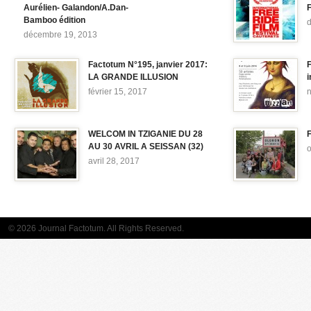
Aurélien- Galandon/A.Dan-
F
Bamboo édition
décembre 19, 2013
Factotum N°195, janvier 2017:
F
LA GRANDE ILLUSION
i
février 15, 2017
WELCOM IN TZIGANIE DU 28
F
AU 30 AVRIL A SEISSAN (32)
o
avril 28, 2017
© 2026 Journal Factotum. All Rights Reserved.