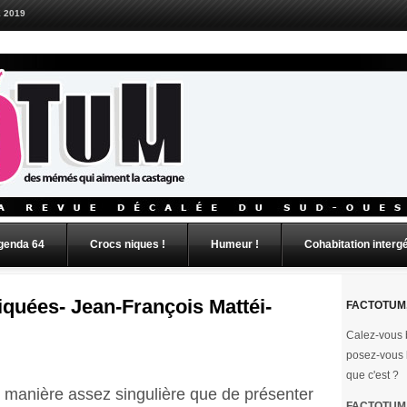
 2019
genda 64
Crocs niques !
Humeur !
Cohabitation interg
iquées- Jean-François Mattéi-
FACTOTUM,
Calez-vous b
posez-vous 
que c'est ?
 manière assez singulière que de présenter
FACTOTUM e