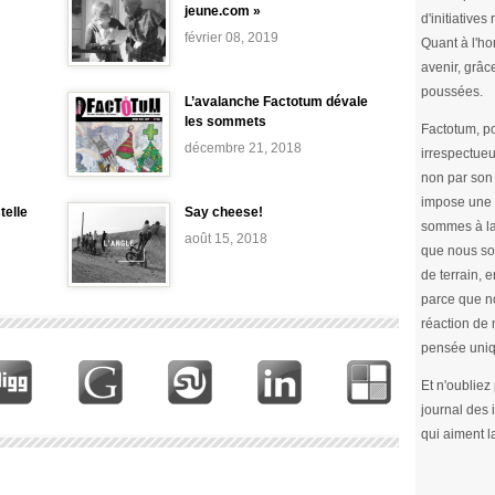
jeune.com »
d'initiative
février 08, 2019
Quant à l'ho
avenir, grâc
poussées.
L’avalanche Factotum dévale
les sommets
Factotum, po
décembre 21, 2018
irrespectueu
non par son 
impose une 
telle
Say cheese!
sommes à la
août 15, 2018
que nous so
de terrain, e
parce que no
réaction de 
pensée uniq
Et n'oubliez
journal des
qui aiment l