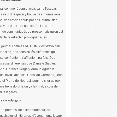
nal comme réponse, mais ça ne l'est pas.
ça veut dire qu'on y trouve des informations,
s, des articles écrits par des journalistes.
ça veut donc dire que ce n'est pas une
n de communiqués de presse mais qu'on est
tir, faire réfléchir, provoquer, aussi.
un journal comme FATOTUM, c'est d'avoir au
édaction, des sensibilités différentes qui
se confrontent, s'affrontent parfois. Des
s aussi différentes que Danièle Siegler,
rio, Florence Vergely, Arnaud Aguer, le
ur David Dulhoste, Christian Garrabos, Jean-
u et Pierre de Nodrest, pour ne citer qu'eux,
mettre le doigt là où ça fait mal, à côté de
lus légères.
 caractérise ?
 de portraits, de billets d'humeur, de
usicales et littéraires, d'événements locaux,