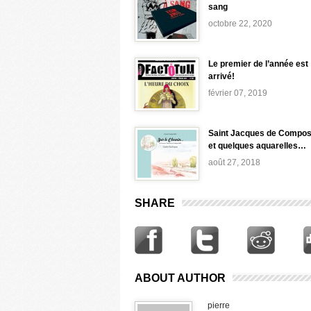
sang
octobre 22, 2020
Le premier de l’année est
arrivé!
février 07, 2019
Saint Jacques de Compos
et quelques aquarelles…
août 27, 2018
SHARE
ABOUT AUTHOR
pierre