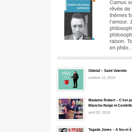
Camus sou
rêvée de 
thèmes fa
l’amour. 
philosoph
philosoph
raison. T
en philo…
Oldelaf – Saint Valentin
octobre 10, 2024
Madame Robert – C’est p
Blanche-Neige ni Cendrill
avril 03, 2024
Tagada Jones – A feu et à