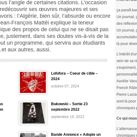
s l’angle de certaines citations. L’occasion
redécouvrir ses œuvres majeures et ses
ça paraît ba
voris : l’Algérie, bien sûr, l’absurde ou encore
Un journal, 
Jean-François Mattéi explique la teneur
des réflexion
ique des propos de celui qui ne se disait pas
Un journal, 
e, justement, dans ses doutes vis-à-vis de la
accumulatio
out un programme, qui servira aux étudiants
là pour diver
et aux autres, aussi.
L'intérêt d'
sein de sa r
s'expriment, 
Lofofora – Coeur de cible –
personnalité
2024
Aurélie Vana
octobre 07, 2024
French Râle
Pierre Lacla
sont là pour 
as
Bukowski – Sortie 23
chroniques p
on
septembre 2022
septembre 19, 2022
Ce qui nous
L'alternance
Bande Annonce « Adopte un
chroniques m