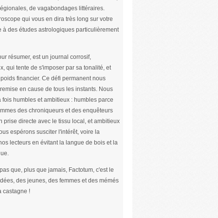
s régionales, de vagabondages littéraires.
roscope qui vous en dira très long sur votre
e à des études astrologiques particulièrement
ur résumer, est un journal corrosif,
x, qui tente de s'imposer par sa tonalité, et
poids financier. Ce défi permanent nous
remise en cause de tous les instants. Nous
 fois humbles et ambitieux : humbles parce
mmes des chroniqueurs et des enquêteurs
n prise directe avec le tissu local, et ambitieux
us espérons susciter l'intérêt, voire la
nos lecteurs en évitant la langue de bois et la
ue.
 pas que, plus que jamais, Factotum, c'est le
 idées, des jeunes, des femmes et des mémés
a castagne !