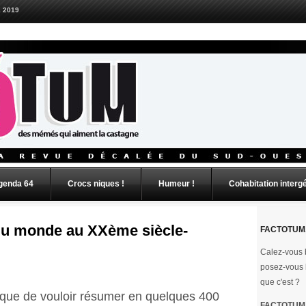
 2019
genda 64
Crocs niques !
Humeur !
Cohabitation interg
du monde au XXème siècle-
FACTOTUM,
Calez-vous b
posez-vous 
que c'est ?
que de vouloir résumer en quelques 400
FACTOTUM e