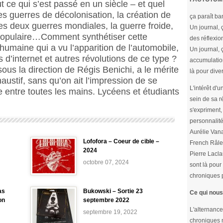
t ce qui s’est passé en un siècle – et quel
Les guerres de décolonisation, la création de
ça paraît ba
es deux guerres mondiales, la guerre froide,
Un journal, 
 populaire…Comment synthétiser cette
des réflexion
humaine qui a vu l’apparition de l’automobile,
Un journal, 
s d’internet et autres révolutions de ce type ?
accumulatio
 sous la direction de Régis Benichi, a le mérite
là pour diver
haustif, sans qu’on ait l’impression de se
L'intérêt d'
e entre toutes les mains. Lycéens et étudiants
sein de sa r
s'expriment, 
personnalité
Aurélie Vana
Lofofora – Coeur de cible –
French Râle
2024
Pierre Lacla
octobre 07, 2024
sont là pour 
chroniques p
as
Bukowski – Sortie 23
Ce qui nous
on
septembre 2022
L'alternance
septembre 19, 2022
chroniques m