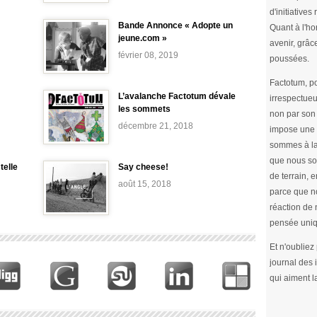
d'initiative
Bande Annonce « Adopte un
Quant à l'ho
jeune.com »
avenir, grâc
février 08, 2019
poussées.
Factotum, po
L’avalanche Factotum dévale
irrespectueu
les sommets
non par son 
décembre 21, 2018
impose une 
sommes à la
que nous so
telle
Say cheese!
de terrain, e
août 15, 2018
parce que no
réaction de 
pensée uniq
Et n'oubliez
journal des
qui aiment l