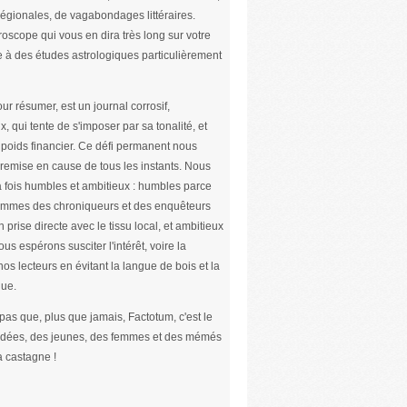
s régionales, de vagabondages littéraires.
roscope qui vous en dira très long sur votre
e à des études astrologiques particulièrement
ur résumer, est un journal corrosif,
x, qui tente de s'imposer par sa tonalité, et
poids financier. Ce défi permanent nous
remise en cause de tous les instants. Nous
 fois humbles et ambitieux : humbles parce
mmes des chroniqueurs et des enquêteurs
n prise directe avec le tissu local, et ambitieux
us espérons susciter l'intérêt, voire la
nos lecteurs en évitant la langue de bois et la
ue.
 pas que, plus que jamais, Factotum, c'est le
 idées, des jeunes, des femmes et des mémés
a castagne !