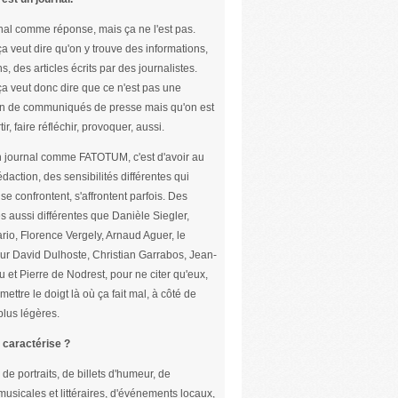
nal comme réponse, mais ça ne l'est pas.
ça veut dire qu'on y trouve des informations,
s, des articles écrits par des journalistes.
ça veut donc dire que ce n'est pas une
n de communiqués de presse mais qu'on est
tir, faire réfléchir, provoquer, aussi.
un journal comme FATOTUM, c'est d'avoir au
édaction, des sensibilités différentes qui
se confrontent, s'affrontent parfois. Des
s aussi différentes que Danièle Siegler,
rio, Florence Vergely, Arnaud Aguer, le
ur David Dulhoste, Christian Garrabos, Jean-
u et Pierre de Nodrest, pour ne citer qu'eux,
mettre le doigt là où ça fait mal, à côté de
lus légères.
 caractérise ?
 de portraits, de billets d'humeur, de
usicales et littéraires, d'événements locaux,